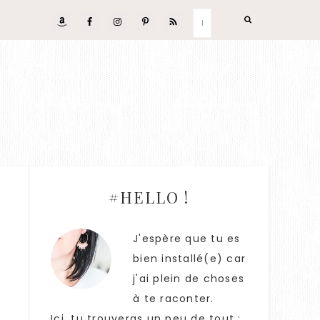
#HELLO !
J'espère que tu es
bien installé(e) car
j'ai plein de choses
à te raconter.
Ici, tu trouveras un peu de tout :