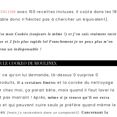
avec 150 recettes incluses. Il coûte dans les 1
CE851100
iable donc n’hésitez pas à chercher un équivalent).
ise mon Cookéo (toujours le même !) et j’en suis vraiment ravie
ue et 2 fois plus rapide lol Franchement je ne peux plus m’en
evenu un indispensable !
R LE COOKEO DE MOULINEX
t ce qu’on lui demande, là-dessus 0 surprise 0
oduits,
et la corvée du nettoyage
il a certaines limites
er chez moi, ça parait bête, mais quand il faut laver la
st pas marrant ! Après,
même si je trouve qu’il est extra
es et qui peuvent cuire seuls je préfère quand même le
mes
.
Concernant la
(mais j’y reviendrais dans un comparatif)