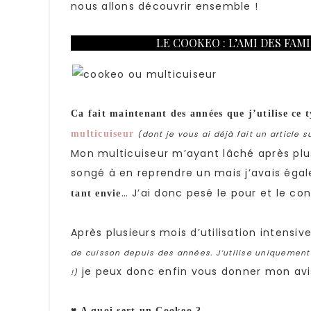
nous allons découvrir ensemble !
LE COOKEO : L’AMI DES FAM
Ca fait maintenant des années que j’utilise ce 
multicuiseur
(dont je vous ai déjà fait un article s
Mon multicuiseur m’ayant lâché après plus
songé à en reprendre un mais j’avais éga
… J’ai donc pesé le pour et le co
tant envie
Après plusieurs mois d’utilisation intensi
de cuisson depuis des années. J’utilise uniqueme
je peux donc enfin vous donner mon avi
!)
♥ A quoi sert un Cookeo ?