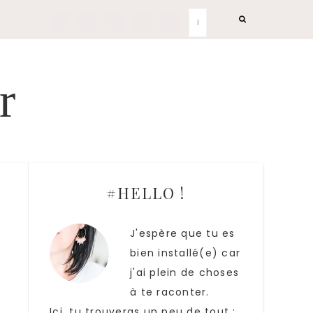
r
#HELLO !
J'espère que tu es
bien installé(e) car
s
j'ai plein de choses
à te raconter.
Ici, tu trouveras un peu de tout :