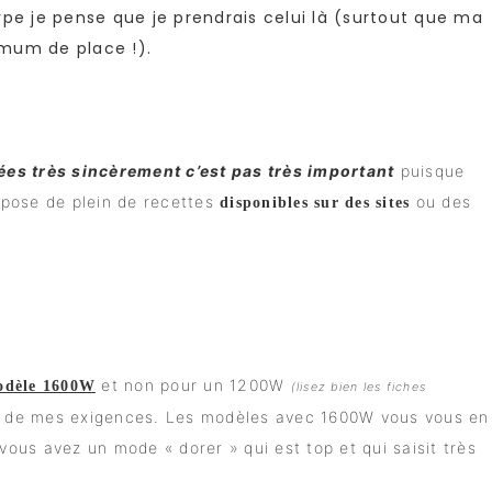
ype je pense que je prendrais celui là (surtout que ma
mum de place !).
es très sincèrement c’est pas très important
puisque
ispose de plein de recettes
ou des
disponibles sur des sites
et non pour un 1200W
odèle 1600W
(lisez bien les fiches
t une de mes exigences. Les modèles avec 1600W vous vous en
ous avez un mode « dorer » qui est top et qui saisit très