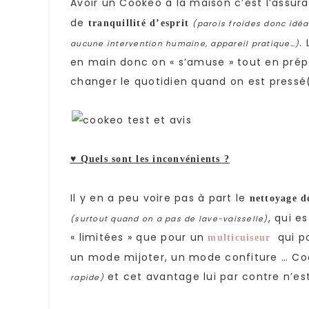
Avoir un Cookeo à la maison c’est l’assur
de
tranquillité d’esprit
(parois froides donc idéa
.
aucune intervention humaine, appareil pratique…)
en main donc on « s’amuse » tout en prép
changer le quotidien quand on est pressé
♥ Quels sont les inconvénients ?
Il y en a peu voire pas à part le
nettoyage de
, qui e
(surtout quand on a pas de lave-vaisselle)
« limitées » que pour un
qui po
multicuiseur
un mode mijoter, un mode confiture … Coo
et cet avantage lui par contre n’est
rapide)