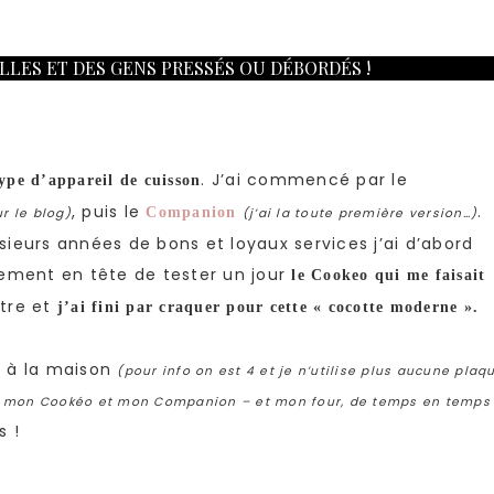
ILLES ET DES GENS PRESSÉS OU DÉBORDÉS !
. J’ai commencé par le
type d’appareil de cuisson
, puis le
.
Companion
ur le blog)
(j’ai la toute première version…)
ieurs années de bons et loyaux services j’ai d’abord
lement en tête de tester un jour
le Cookeo qui me faisait
ntre et
j’ai fini par craquer pour cette « cocotte moderne ».
ve à la maison
(pour info on est 4 et je n’utilise plus aucune plaq
nt mon Cookéo et mon Companion – et mon four, de temps en temps
s !