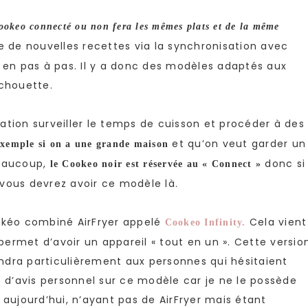
ookeo connecté ou non fera les mêmes plats et de la même
e de nouvelles recettes via la synchronisation avec
a en pas à pas. Il y a donc des modèles adaptés aux
 chouette.
ation surveiller le temps de cuisson et procéder à des
et qu’on veut garder un
exemple si on a une grande maison
 beaucoup,
donc si
le Cookeo noir est réservée au « Connect »
vous devrez avoir ce modèle là.
ookéo combiné AirFryer appelé
Cela vient
Cookeo Infinity.
 permet d’avoir un appareil « tout en un ». Cette versio
ndra particulièrement aux personnes qui hésitaient
s d’avis personnel sur ce modèle car je ne le possède
 aujourd’hui, n’ayant pas de AirFryer mais étant