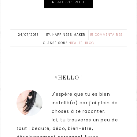
READ
THE
POST
24/07/2018
HAPPINESS MAKER
15 COMMENTAIRES
CLASSÉ SOUS :
BEAUTÉ
,
BLOG
#HELLO !
J'espère que tu es bien
installé(e) car j'ai plein de
choses à te raconter.
Ici, tu trouveras un peu de
tout : beauté, déco, bien-être,