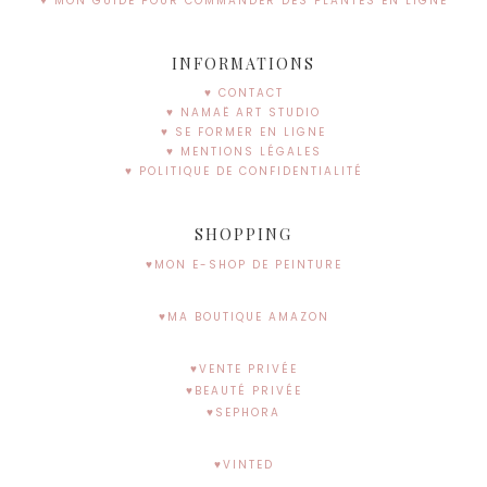
♥ MON GUIDE POUR COMMANDER DES PLANTES EN LIGNE
INFORMATIONS
♥ CONTACT
♥ NAMAË ART STUDIO
♥ SE FORMER EN LIGNE
♥ MENTIONS LÉGALES
♥ POLITIQUE DE CONFIDENTIALITÉ
SHOPPING
♥MON E-SHOP DE PEINTURE
♥MA BOUTIQUE AMAZON
♥VENTE PRIVÉE
♥BEAUTÉ PRIVÉE
♥SEPHORA
♥VINTED