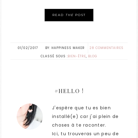
READ
THE
POST
01/02/2017
HAPPINESS MAKER
28 COMMENTAIRES
CLASSÉ SOUS :
BIEN-ÊTRE
,
BLOG
#HELLO !
J'espère que tu es bien
installé(e) car j'ai plein de
choses à te raconter.
Ici, tu trouveras un peu de