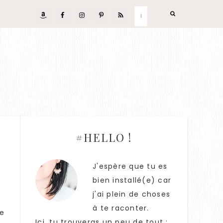
#HELLO !
J'espère que tu es
bien installé(e) car
j'ai plein de choses
à te raconter.
ue
Ici, tu trouveras un peu de tout :