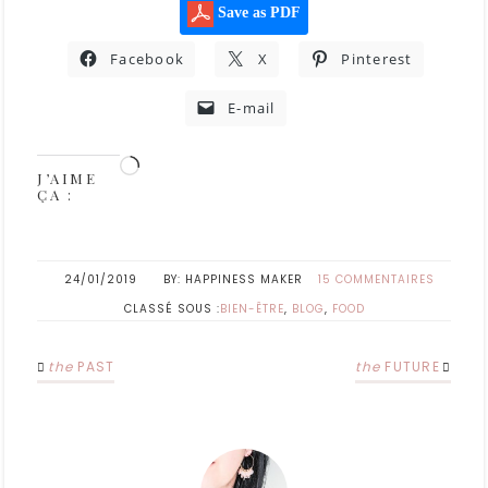
Save as PDF
Facebook
X
Pinterest
E-mail
J’AIME
ÇA :
24/01/2019
HAPPINESS MAKER
15 COMMENTAIRES
CLASSÉ SOUS :
BIEN-ÊTRE
,
BLOG
,
FOOD
the
PAST
the
FUTURE