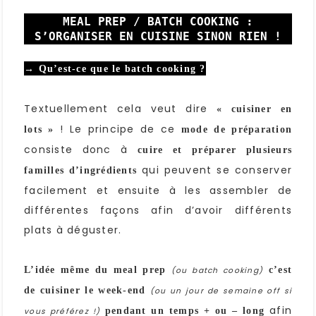
MEAL PREP / BATCH COOKING :
S’ORGANISER EN CUISINE SINON RIEN !
→ Qu’est-ce que le batch cooking ?
Textuellement cela veut dire
« cuisiner en
! Le principe de ce
lots »
mode de préparation
consiste donc à
cuire et préparer plusieurs
qui peuvent se conserver
familles d’ingrédients
facilement et ensuite à les assembler de
différentes façons afin d’avoir différents
plats à déguster.
L’idée même du meal prep
c’est
(ou batch cooking)
de cuisiner le week-end
(ou un jour de semaine off si
afin
pendant un temps + ou – long
vous préférez !)