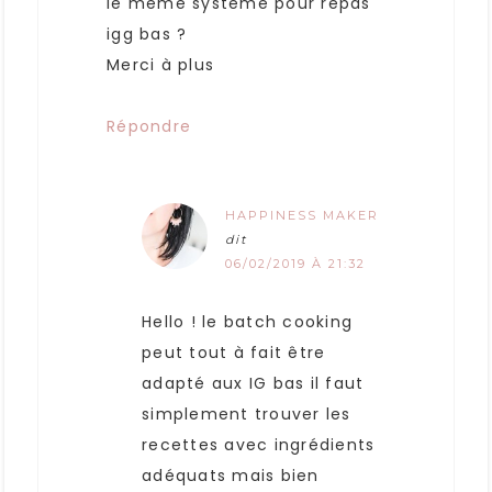
le même système pour repas
igg bas ?
Merci à plus
Répondre
HAPPINESS MAKER
dit
06/02/2019 À 21:32
Hello ! le batch cooking
peut tout à fait être
adapté aux IG bas il faut
simplement trouver les
recettes avec ingrédients
adéquats mais bien