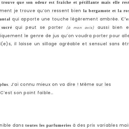
 trouve que son odeur est fraîche et pétillante mais elle res
ement je trouve qu’on ressent bien
la bergamote et la ro
qui apporte une touche légèrement ambrée.
santal
C’e
qui peut se porter
aussi bien e
sucré
(à mon avis)
iquement le genre de jus qu’on voudra porter pour all
s, il laisse un sillage agréable et sensuel sans êt
. J’ai connu mieux on va dire ! Même sur les
plus
 C’est son point faible…
nible dans
à des prix variables mai
toutes les parfumeries