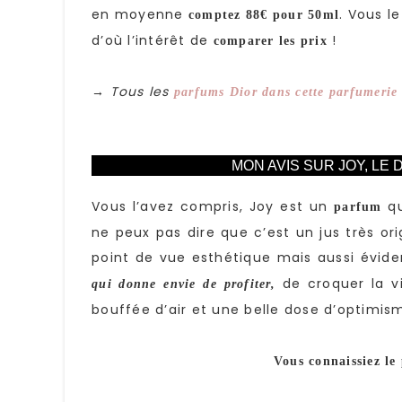
en moyenne
. Vous l
comptez 88€ pour 50ml
d’où l’intérêt de
!
comparer les prix
Tous les
→
parfums Dior dans cette parfumerie 
MON AVIS SUR JOY, LE
Vous l’avez compris, Joy est un
qu
parfum
ne peux pas dire que c’est un jus très or
point de vue esthétique mais aussi évid
de croquer la v
qui donne envie de profiter,
bouffée d’air et une belle dose d’optimis
Vous connaissiez le