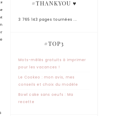
#THANKYOU ♥
te
se
st
3 765 143 pages tournées ...
n
er
re
#TOP3
Mots-mêlés gratuits à imprimer
pour les vacances !
Le Cookeo : mon avis, mes
conseils et choix du modèle
Bowl cake sans oeufs : Ma
recette
s