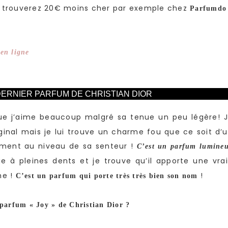
e trouverez 20€ moins cher par exemple chez
Parfumdo
en ligne
 DERNIER PARFUM DE CHRISTIAN DIOR
e j’aime beaucoup malgré sa tenue un peu légère! 
iginal mais je lui trouve un charme fou que ce soit d’
ement au niveau de sa senteur !
C’est un parfum lumine
ie à pleines dents et je trouve qu’il apporte une vra
me !
!
C’est un parfum qui porte très très bien son nom
 parfum « Joy » de Christian Dior ?