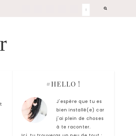
r
#HELLO !
J'espère que tu es
t
bien installé(e) car
j'ai plein de choses
s
à te raconter.
Ici, tu trouveras un peu de tout :