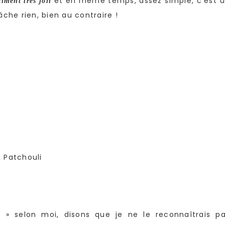
et en même temps, assez simple, c’est 
iment très joli
che rien, bien au contraire !
, Patchouli
» selon moi, disons que je ne le reconnaîtrais p