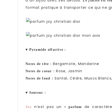
à un bijou avec ses détails.
Le flacon est vra
format pratique à transporter ce qui ne gâ
♥ Pyramide olfactive :
Bergamote, Mandarine
Notes de tête :
Rose, Jasmin
Notes de coeur :
Santal, Cèdre, Muscs Blancs
Notes de fond :
♥ Senteur :
n’est pas un «
de caractère 
Joy
parfum