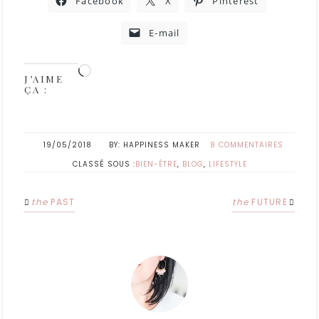
Facebook
X
Pinterest
E-mail
J’AIME
ÇA :
19/05/2018
HAPPINESS MAKER
8 COMMENTAIRES
CLASSÉ SOUS :
BIEN-ÊTRE
,
BLOG
,
LIFESTYLE
the
PAST
the
FUTURE