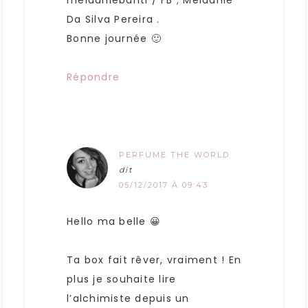
melaaniebantl / FB ; Mélaanie
Da Silva Pereira .
Bonne journée 🙂
Répondre
PERFUME THE WORLD
dit
05/12/2017 À 09:43
Hello ma belle 😀
Ta box fait rêver, vraiment ! En
plus je souhaite lire
l’alchimiste depuis un