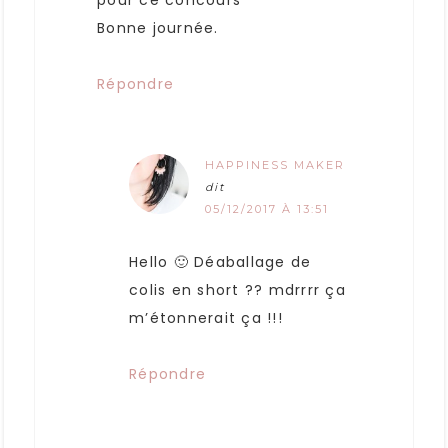
pour ce concours
Bonne journée.
Répondre
HAPPINESS MAKER
dit
05/12/2017 À 13:51
Hello 🙂 Déaballage de
colis en short ?? mdrrrr ça
m’étonnerait ça !!!
Répondre