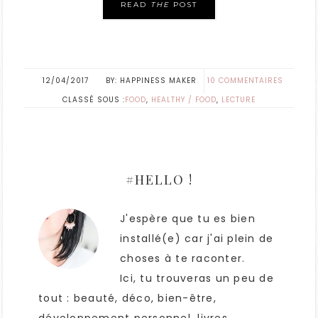
READ
THE
POST
12/04/2017
HAPPINESS MAKER
10 COMMENTAIRES
CLASSÉ SOUS :
FOOD
,
HEALTHY / FOOD
,
LECTURE
#HELLO !
J'espère que tu es bien
installé(e) car j'ai plein de
choses à te raconter.
Ici, tu trouveras un peu de
tout : beauté, déco, bien-être,