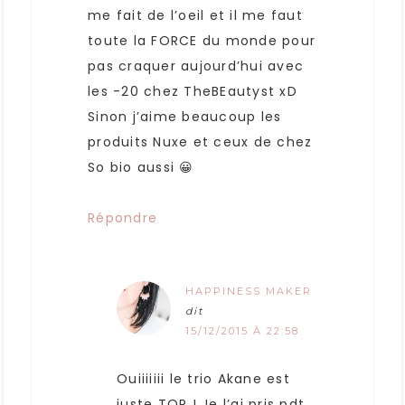
me fait de l’oeil et il me faut
toute la FORCE du monde pour
pas craquer aujourd’hui avec
les -20 chez TheBEautyst xD
Sinon j’aime beaucoup les
produits Nuxe et ceux de chez
So bio aussi 😀
Répondre
HAPPINESS MAKER
dit
15/12/2015 À 22:58
Ouiiiiiii le trio Akane est
juste TOP ! Je l’ai pris pdt