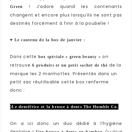
! J’adore quand les contenants
Green
changent et encore plus lorsqu’ils ne sont pas
destinés forcément à finir à la poubelle !
♥ Le contenu de la box de janvier :
Dans cette
on
box spéciale « green beauty »
retrouve
de la
6 produits et un petit sachet de thé
marque les 2 marmottes. Présentés dans un
petit sac réutilisable cette box renferme
donc :
〉Le dentifrice et la brosse à dents The Humble Co.
On a ici donc un duo dédié à l’hygiène
dentaire !
(cultivé
Une brosse à dents en bambou