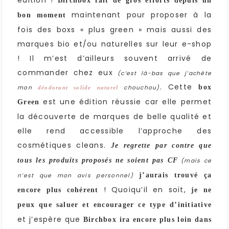
édition !
Birchbox fait de gros efforts depuis un
maintenant pour proposer à la
bon moment
fois des boxs « plus green » mais aussi des
marques bio et/ou naturelles sur leur e-shop
! Il m’est d’ailleurs souvent arrivé de
commander chez eux
(c’est là-bas que j’achète
. Cette
box
mon
chouchou)
déodorant solide naturel
est une édition réussie car elle permet
Green
la découverte de marques de belle qualité et
elle rend accessible l’approche des
cosmétiques cleans.
J
e regrette par contre que
tous les produits proposés ne soient pas CF
(mais ce
j’aurais trouvé ça
n’est que mon avis personnel)
! Quoiqu’il en soit,
encore plus cohérent
je ne
peux que saluer et encourager ce type d’initiative
et j’espère que
Birchbox ira encore plus loin dans