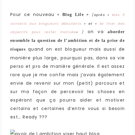
Pour ce nouveau «
»
Blog Life
(après «
Mes 5
conseils aux blogueurs débutants
» et «
Se fixer des
on va
aborder
objectifs pour rester motivée
« )
ensemble la question de l’ambition et de la prise de
quand on est blogueur mais aussi de
risques
manière plus large, pourquoi pas, dans sa vie
perso et pro de manière générale. Il est assez
rare que je me confie mais j’avais également
envie de revenir sur mon (petit) parcours et
sur ma façon de percevoir les choses en
espérant que ça pourra aider et motiver
certains et certaines d’entre vous si besoin
est… Ready ???