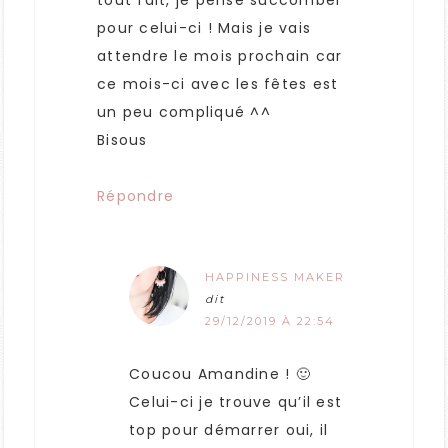
tout fait, je pense succomber
pour celui-ci ! Mais je vais
attendre le mois prochain car
ce mois-ci avec les fêtes est
un peu compliqué ^^
Bisous
Répondre
HAPPINESS MAKER
dit
29/12/2019 À 22:54
Coucou Amandine ! 🙂
Celui-ci je trouve qu’il est
top pour démarrer oui, il