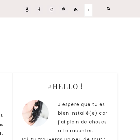
#HELLO !
J'espère que tu es
bien installé(e) car
es
j'ai plein de choses
ns
à te raconter.
t,
Ici, tu trouveras un peu de tout :