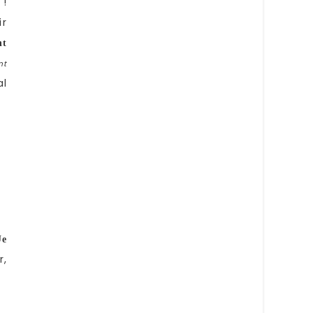
 !
ir
nt
nt
al
Je
r,