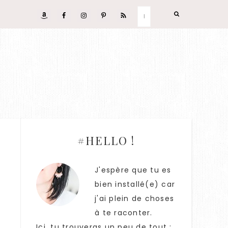
#HELLO !
J'espère que tu es
bien installé(e) car
j'ai plein de choses
à te raconter.
Ici, tu trouveras un peu de tout :