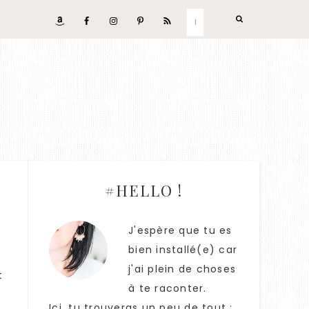
#HELLO !
J'espère que tu es
u
bien installé(e) car
j'ai plein de choses
t
à te raconter.
t
Ici, tu trouveras un peu de tout :