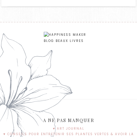
A NE PAS MANQUER
♥ ART JOURNAL
♥ CONSEILS POUR ENTRETENIR SES PLANTES VERTES & AVOIR LA