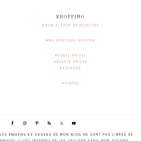
SHOPPING
♥MON E-SHOP DE PEINTURE
♥MA BOUTIQUE AMAZON
♥VENTE PRIVÉE
♥BEAUTÉ PRIVÉE
♥SEPHORA
♥VINTED
LES
DE MON BLOG NE SONT PAS LIBRES DE
PHOTOS ET TEXTES
DROITS. IL EST INTERDIT DE LES UTILISER SANS MON ACCORD