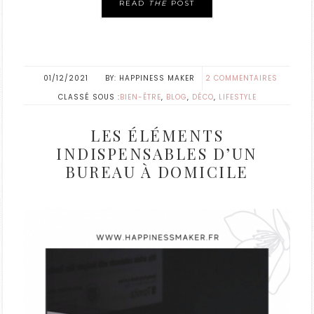
READ
THE
POST
01/12/2021
HAPPINESS MAKER
2 COMMENTAIRES
CLASSÉ SOUS :
BIEN-ÊTRE
,
BLOG
,
DÉCO
,
LIFESTYLE
LES ÉLÉMENTS
INDISPENSABLES D’UN
BUREAU À DOMICILE