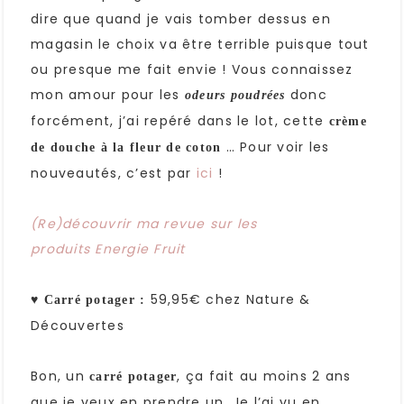
dire que quand je vais tomber dessus en
magasin le choix va être terrible puisque tout
ou presque me fait envie ! Vous connaissez
mon amour pour les
donc
odeurs poudrées
forcément, j’ai repéré dans le lot, cette
crème
… Pour voir les
de douche à la fleur de coton
nouveautés, c’est par
ici
!
(Re)découvrir ma revue sur les
produits Energie Fruit
♥
59,95€ chez Nature &
Carré potager :
Découvertes
Bon, un
, ça fait au moins 2 ans
carré potager
que je veux en prendre un. Je l’ai vu en