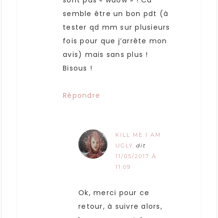
sont pas « waow » ! Ca
semble être un bon pdt (à
tester qd mm sur plusieurs
fois pour que j’arrête mon
avis) mais sans plus !
Bisous !
Répondre
KILL ME I AM
UGLY
dit
11/05/2017 À
11:09
Ok, merci pour ce
retour, à suivre alors,